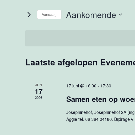
Zoeken
keyword
Aankomende
in.
Vandaag
en
Zoek
Selecteer
voor
een
weergeven
Evenementen
datum.
met
navigatie
Laatste afgelopen Evenem
keyword.
JUN
17 juni @ 16:00
-
17:30
17
Samen eten op wo
2026
Josephinehof, Josephinehof 2A (ingan
Aggie tel. 06 364 04180. Bijdrage €