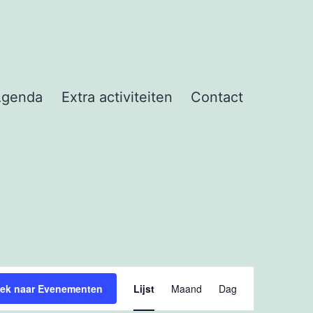
Agenda
Extra activiteiten
Contact
Evenement
ek naar Evenementen
Lijst
Maand
Dag
weergaven