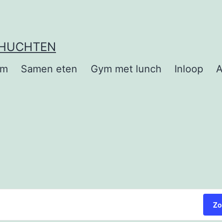
EHUCHTEN
om
Samen eten
Gym met lunch
Inloop
Zo