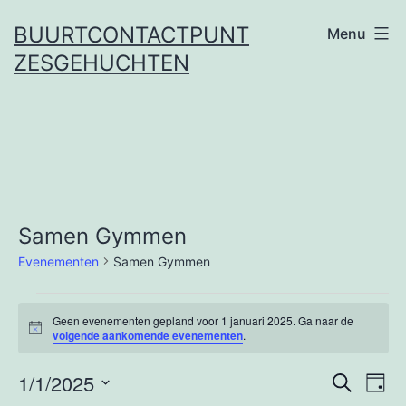
Ga
BUURTCONTACTPUNT
Menu
naar
ZESGEHUCHTEN
de
inhoud
Samen Gymmen
Evenementen
Samen Gymmen
Evenementen
Geen evenementen gepland voor 1 januari 2025. Ga naar de
Bericht
volgende aankomende evenementen
.
in
1/1/2025
Even
Ev
Zoeken
1
Dag