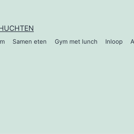
EHUCHTEN
om
Samen eten
Gym met lunch
Inloop