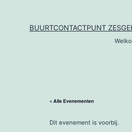
Ga
naar
de
BUURTCONTACTPUNT ZESG
inhoud
Welk
« Alle Evenementen
Dit evenement is voorbij.