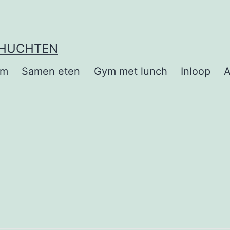
EHUCHTEN
om
Samen eten
Gym met lunch
Inloop