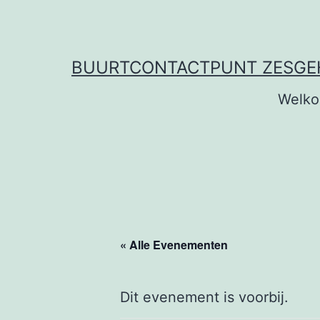
Ga
naar
de
BUURTCONTACTPUNT ZESG
inhoud
Welk
« Alle Evenementen
Dit evenement is voorbij.