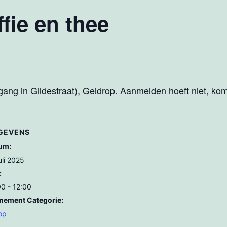
fie en thee
ang in Gildestraat), Geldrop. Aanmelden hoeft niet, kom 
GEVENS
um:
uli 2025
:
00 - 12:00
nement Categorie:
op