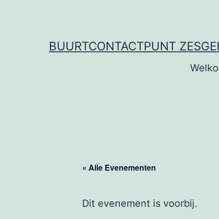
Ga
naar
de
BUURTCONTACTPUNT ZESG
inhoud
Welk
« Alle Evenementen
Dit evenement is voorbij.