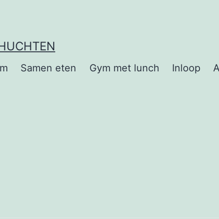
EHUCHTEN
om
Samen eten
Gym met lunch
Inloop