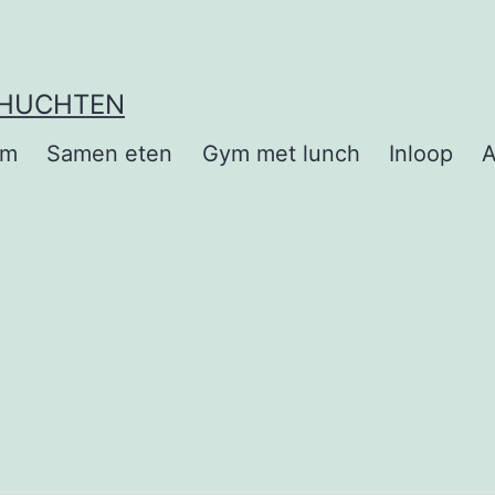
EHUCHTEN
om
Samen eten
Gym met lunch
Inloop