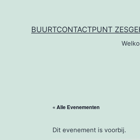
Ga
naar
de
BUURTCONTACTPUNT ZESG
inhoud
Welk
« Alle Evenementen
Dit evenement is voorbij.